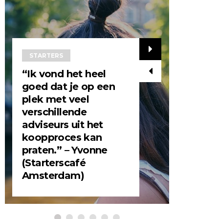
STARTERS
“Ik vond het heel
goed dat je op een
plek met veel
STARTE
verschillende
adviseurs uit het
“Ik vo
koopproces kan
inform
praten.” – Yvonne
leerza
(Starterscafé
(Start
Amsterdam)
Amste