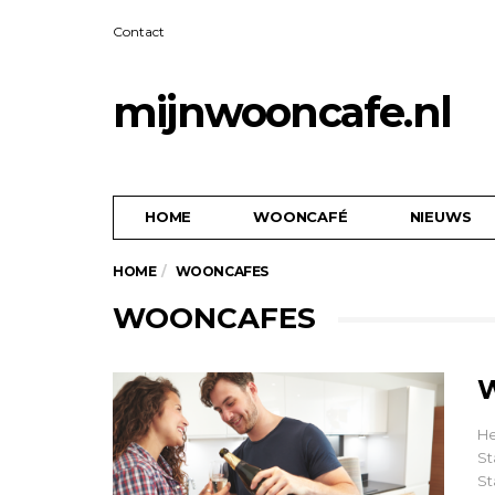
Contact
mijnwooncafe.nl
HOME
WOONCAFÉ
NIEUWS
HOME
WOONCAFES
WOONCAFES
W
He
St
St