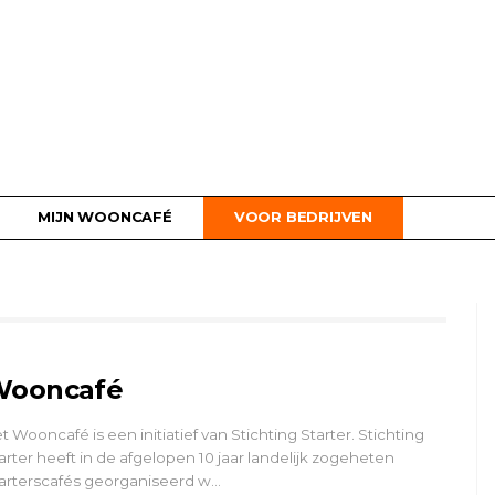
MIJN WOONCAFÉ
VOOR BEDRIJVEN
ooncafé
t Wooncafé is een initiatief van Stichting Starter. Stichting
arter heeft in de afgelopen 10 jaar landelijk zogeheten
arterscafés georganiseerd w…