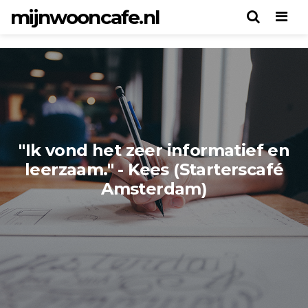
mijnwooncafe.nl
Men
"Ik vond het zeer informatief en
leerzaam." - Kees (Starterscafé
Amsterdam)