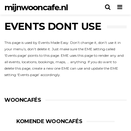
mijnwooncafe.nl
Men
EVENTS DONT USE
This page is used by Events Made Easy. Don’t change it, don’t use it in
your menu’s, don’t delete it. Just make sure the EME setting called
‘Events page’ points to this page. EME uses this page to render any and
all events, locations, bookings, maps, … anything. If you do want to
delete this page, create a new one EME can use and update the EME
setting ‘Events page’ accordingly.
WOONCAFÉS
KOMENDE WOONCAFÉS