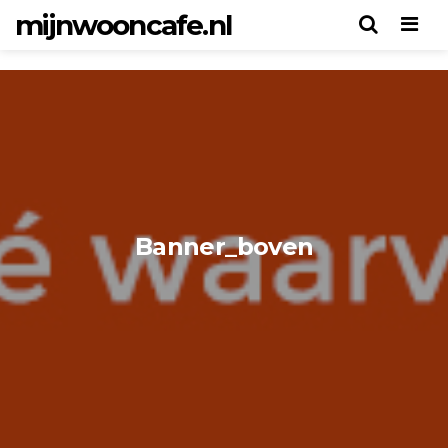
mijnwooncafe.nl
Men
Banner_boven