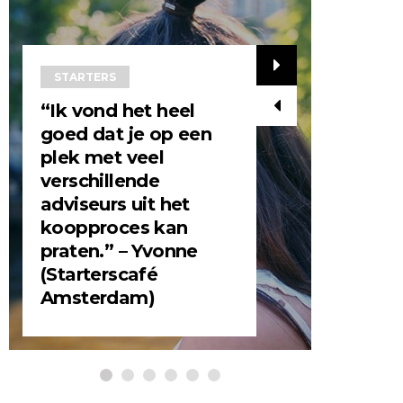
STARTE
“Dit is
STARTERS
laagdr
“Ik vond het heel
kan ik
goed dat je op een
stelle
plek met veel
het ge
verschillende
ergens
adviseurs uit het
zitten.
koopproces kan
dit bu
praten.” – Yvonne
wordt
(Starterscafé
georga
Amsterdam)
Gerda