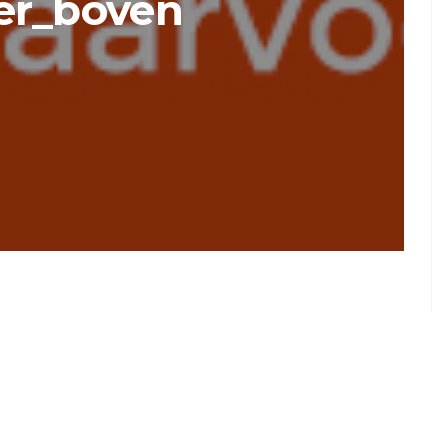
er_boven