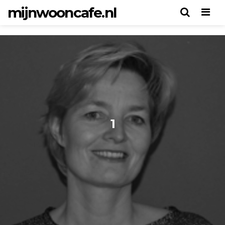
mijnwooncafe.nl
Men
1