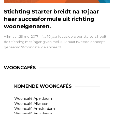
Stichting Starter breidt na 10 jaar
haar succesformule uit richting
wooneigenaren.
Alkmaar, 29 mei 2017 – Na 10 jaar focus op woonstarters heeft
de Stichting met ingang van mei 2017 haar tweede concept
genaamd ‘Wooncafé’ gelanceerd. H…
WOONCAFÉS
KOMENDE WOONCAFÉS
Wooncafé Apeldoorn
Wooncafé Alkmaar
Wooncafé Amsterdam
Wooncafé Apeldoorn